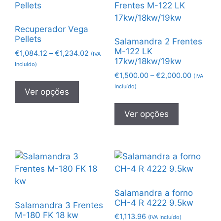
Recuperador Vega
Pellets
Salamandra 2 Frentes
M-122 LK
€
1,084.12
–
€
1,234.02
(IVA
17kw/18kw/19kw
Incluído)
€
1,500.00
–
€
2,000.00
(IVA
Incluído)
Ver opções
Ver opções
Salamandra a forno
CH-4 R 4222 9.5kw
Salamandra 3 Frentes
M-180 FK 18 kw
€
1,113.96
(IVA Incluído)