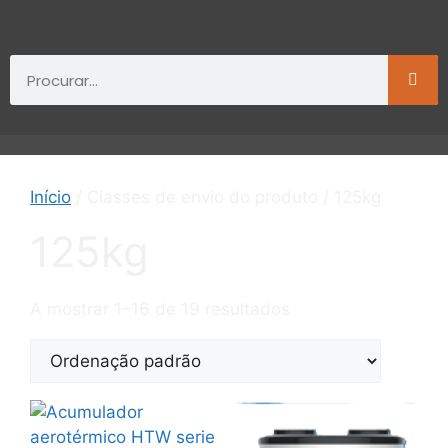
Início
/ Classes de envio do produto / 125kg
125kg
A mostrar 1–16 de 19 resultados