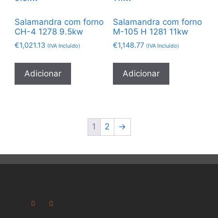
Salamandra com forno
Salamandra com forno
CH-4 1278 9.5kw
M-105 H 1281 11kw
€
1,021.13
€
1,148.77
(IVA Incluído)
(IVA Incluído)
Adicionar
Adicionar
1
2
→