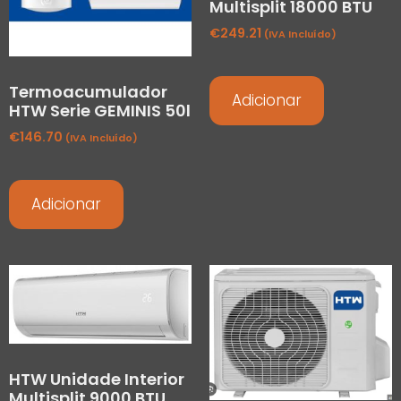
Multisplit 18000 BTU
€
249.21
(IVA Incluído)
Termoacumulador
Adicionar
HTW Serie GEMINIS 50l
€
146.70
(IVA Incluído)
Adicionar
HTW Unidade Interior
Multisplit 9000 BTU