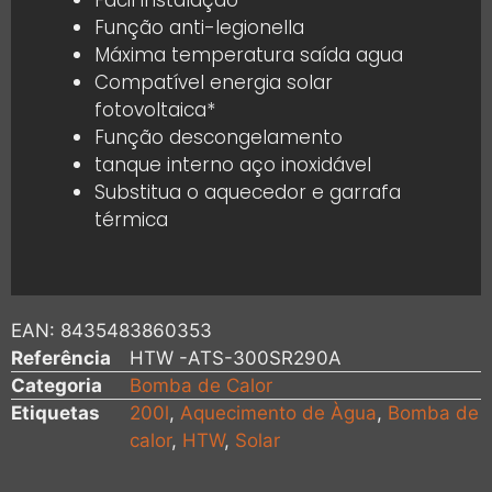
Fácil instalação
Função anti-legionella
Máxima temperatura saída agua
Compatível energia solar
fotovoltaica*
Função
descongelamento
tanque interno aço inoxidável
Substitua o aquecedor e garrafa
térmica
EAN:
8435483860353
Referência
HTW -ATS-300SR290A
Categoria
Bomba de Calor
Etiquetas
200l
,
Aquecimento de Àgua
,
Bomba de
calor
,
HTW
,
Solar