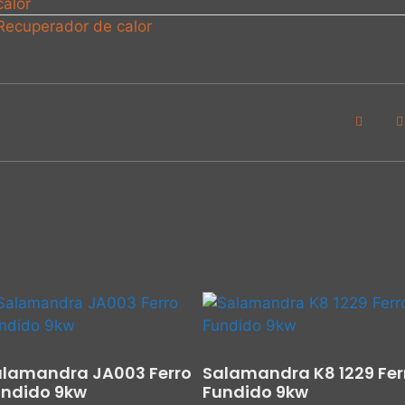
alor
Recuperador de calor
alamandra JA003 Ferro
Salamandra K8 1229 Fer
undido 9kw
Fundido 9kw