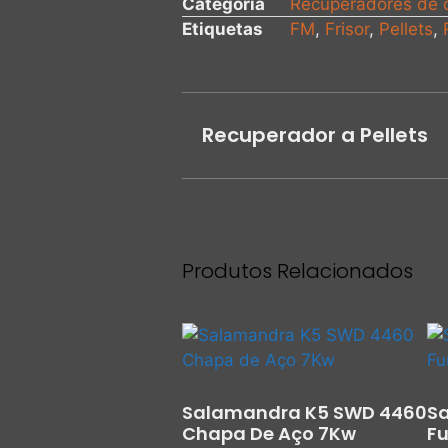
Categoria
Recuperadores de c
Etiquetas
FM
,
Frisor
,
Pellets
,
Recuperador a Pellets
Produtos Relacionados
Salamandra K5 SWD 4460
S
Chapa De Aço 7Kw
F