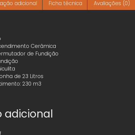
ação adicional
Ficha técnica
Avaliações (0)
o
Acendimento Cerâmica
ermutador de Fundição
undição
culita
nha de 23 Litros
cimento: 230 m3
 adicional
g