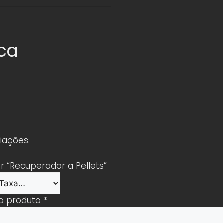
ica
iações.
ar “Recuperador a Pellets”
 o produto
*