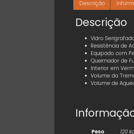
Descrição
Inform
Descrição
Vidro Serigrafad
Resistência de 
Equipado com P
Queimador de F
Interior em Vermi
Volume da Tremo
Volume de Aque
Informação
Peso
120 k