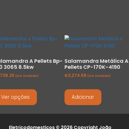
lamandra A Pellets Bp-
Salamandra Metálica A
0 3065 8.5kw
Pellets CP-170K-4190
,738.25
€
3,274.58
(IVA Incluído)
(IVA Incluído)
Ver opções
Adicionar
Eletricodomesticos © 2026 Copyright João