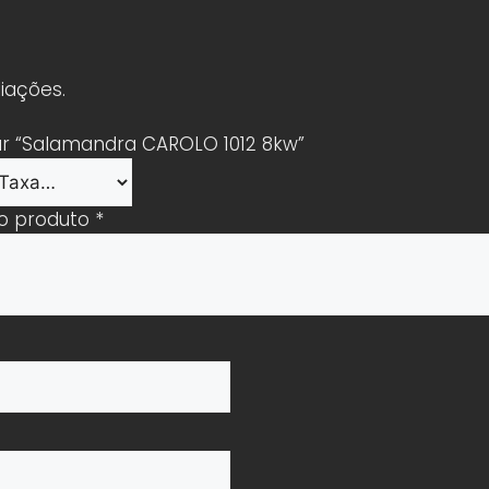
iações.
iar “Salamandra CAROLO 1012 8kw”
 o produto
*