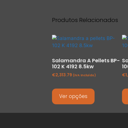
Produtos Relacionados
Salamandra A Pellets BP-
Sa
102 K 4192 8.5kw
10
€
2,313.79
€
1
(IVA Incluído)
Ver opções