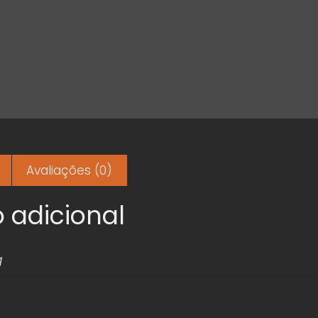
Avaliações (0)
 adicional
g