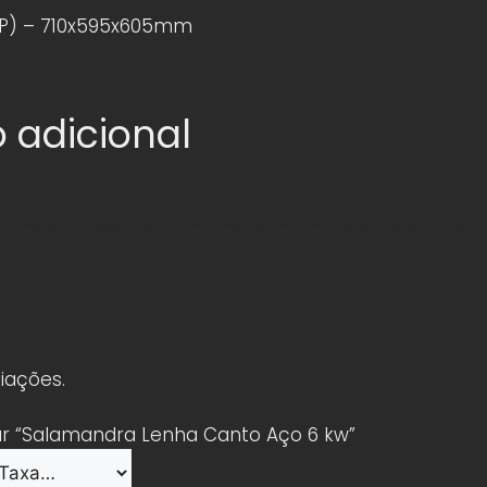
xP) – 710x595x605mm
 adicional
iações.
iar “Salamandra Lenha Canto Aço 6 kw”