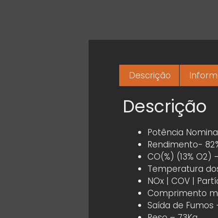
Descrição
Inform
Descrição
Potência Nomina
Rendimento- 82
CO(%) (13% O2) –
Temperatura dos
NOx | COV | Partí
Comprimento ma
Saída de Fumos
Peso – 73Kg