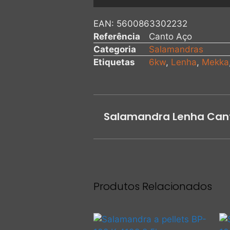
EAN:
5600863302232
Referência
Canto Aço
Categoria
Salamandras
Etiquetas
6kw
,
Lenha
,
Mekka
Salamandra Lenha Cant
Produtos Relacionados