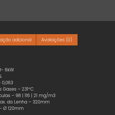
ação adicional
Avaliações (0)
l- 6kW
%
 0,063
 Gases – 231ºC
culas – 98 | 116 | 21 mg/m3
x. da Lenha – 320mm
 – Ø 120mm