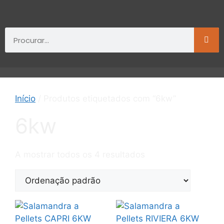
Início
/ Produtos etiquetados com “6kw”
6kw
A mostrar todos os 4 resultados