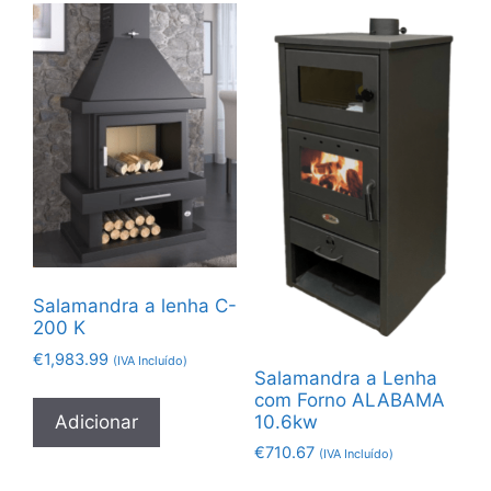
Salamandra a lenha C-
200 K
€
1,983.99
(IVA Incluído)
Salamandra a Lenha
com Forno ALABAMA
Adicionar
10.6kw
€
710.67
(IVA Incluído)