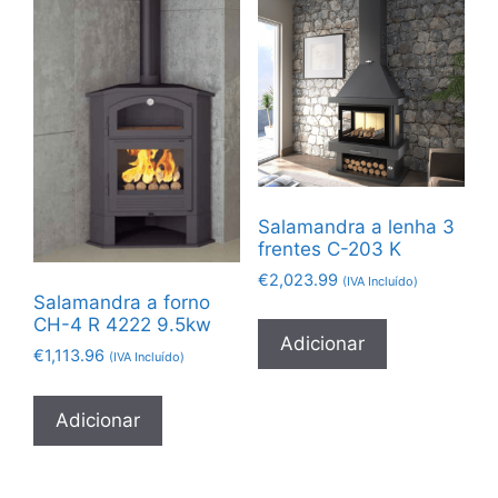
Salamandra a lenha 3
frentes C-203 K
€
2,023.99
(IVA Incluído)
Salamandra a forno
CH-4 R 4222 9.5kw
Adicionar
€
1,113.96
(IVA Incluído)
Adicionar