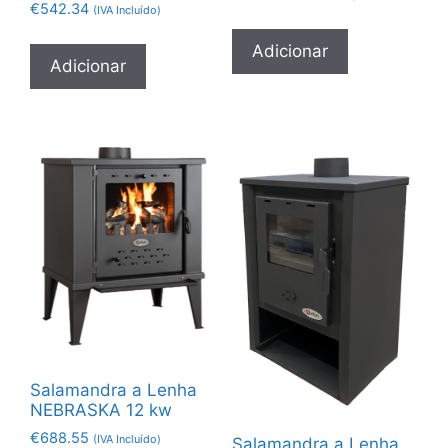
€
542.34
(IVA Incluído)
Adicionar
Adicionar
Salamandra a Lenha
NEBRASKA 12 kw
€
688.55
(IVA Incluído)
Salamandra a Lenha