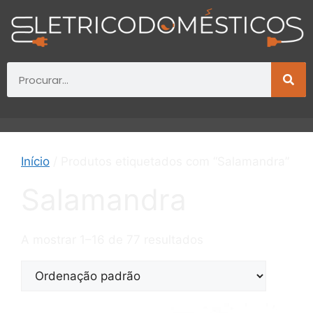
Início
/ Produtos etiquetados com “Salamandra”
Salamandra
A mostrar 1–16 de 77 resultados