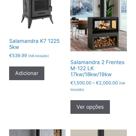
Salamandra K7 1225
5kw
€
539.99
(IVA Incluído)
Salamandra 2 Frentes
M-122 LK
Adicionar
17kw/18kw/19kw
€
1,500.00
–
€
2,000.00
(IVA
Incluído)
Ver opções