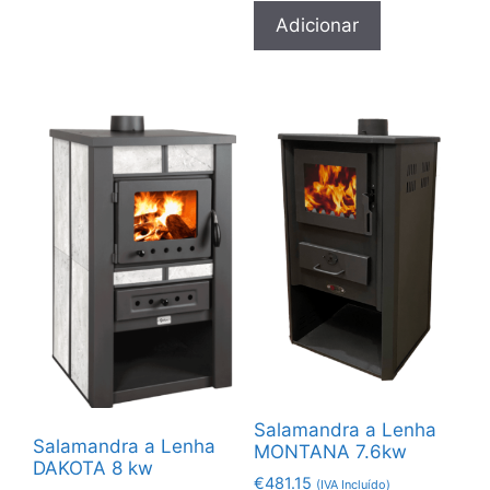
Adicionar
Salamandra a Lenha
Salamandra a Lenha
MONTANA 7.6kw
DAKOTA 8 kw
€
481.15
(IVA Incluído)