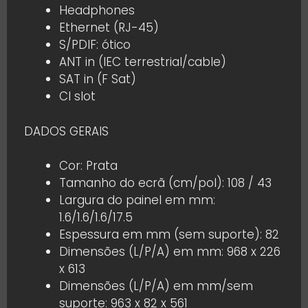
Headphones
Ethernet (RJ-45)
S/PDIF: ótico
ANT in (IEC terrestrial/cable)
SAT in (F Sat)
CI slot
DADOS GERAIS
Cor: Prata
Tamanho do ecrã (cm/pol): 108 / 43
Largura do painel em mm:
1.6/1.6/1.6/17.5
Espessura em mm (sem suporte): 82
Dimensões (L/P/A) em mm: 968 x 226
x 613
Dimensões (L/P/A) em mm/sem
suporte: 963 x 82 x 561