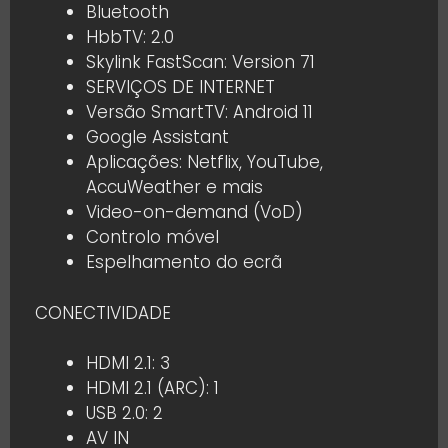
Bluetooth
HbbTV: 2.0
Skylink FastScan: Version 71
SERVIÇOS DE INTERNET
Versão SmartTV: Android 11
Google Assistant
Aplicações: Netflix, YouTube,
AccuWeather e mais
Video-on-demand (VoD)
Controlo móvel
Espelhamento do ecrã
CONECTIVIDADE
HDMI 2.1: 3
HDMI 2.1 (ARC): 1
USB 2.0: 2
AV IN