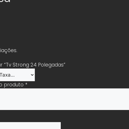
iações.
ar “Tv Strong 24 Polegadas”
 o produto
*