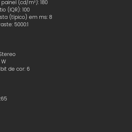
painel (cd/m²): 180
io (IQR): 100
ta (típico) em ms: 8
aste: 5000:1
Stereo
2 W
it de cor: 6
265