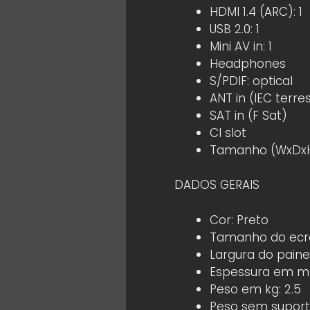
HDMI 1.4 (ARC): 1
USB 2.0: 1
Mini AV in: 1
Headphones
S/PDIF: optical
ANT in (IEC terre
SAT in (F Sat)
CI slot
Tamanho (WxDxH)
DADOS GERAIS
Cor: Preto
Tamanho do ecrã
Largura do painel
Espessura em mm
Peso em kg: 2.5
Peso sem suport