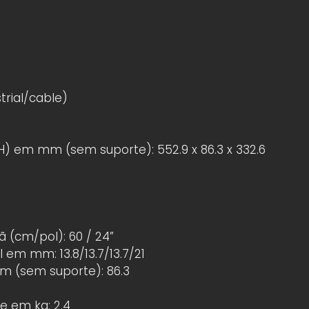
strial/cable)
 em mm (sem suporte): 552.9 x 86.3 x 332.6
 (cm/pol): 60 / 24”
 em mm: 13.8/13.7/13.7/21
 (sem suporte): 86.3
e em kg: 2.4