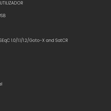
UTILIZADOR
USB
DiSEqC 1.0/1.1/1.2/Goto-X and SatCR
l