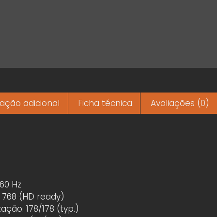
ação adicional
Ficha técnica
Avaliações (0)
 60 Hz
x 768 (HD ready)
zação: 178/178 (typ.)