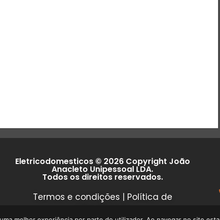
Eletricodomesticos © 2026 Copyright João
Anacleto Unipessoal LDA.
Todos os direitos reservados.
Termos e condições
|
Política de
privacidade
r uma melhor experiência por parte do utilizador. Ao navegar no site estar