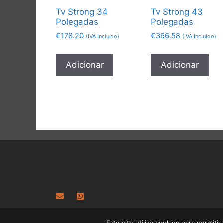
Tv Strong 34
Tv Strong 43
Polegadas
Polegadas
€
178.20
€
366.58
(IVA Incluído)
(IVA Incluído)
Adicionar
Adicionar
Este site utiliza cookies para permiti