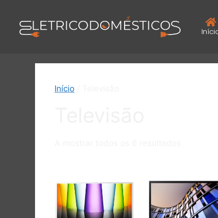
Iníci
Início
/ Televisão
Televisão
A mostrar todos os 6 resultados