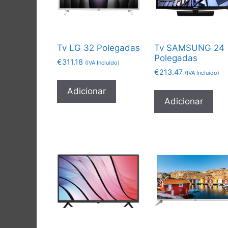
Tv LG 32 Polegadas
Tv SAMSUNG 24
Polegadas
€
311.18
(IVA Incluído)
€
213.47
(IVA Incluído)
Adicionar
Adicionar