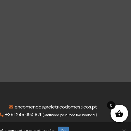
0
encomendas@eletricodomesticos.pt
+351 245 094 821
(Chamada para rede fixa nacional)
á a consentir a sua utilização.
Ok