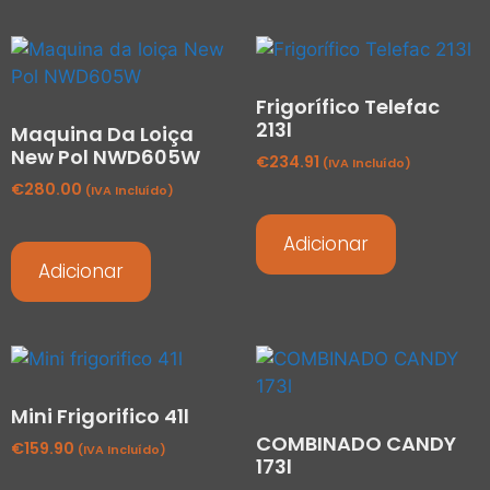
Frigorífico Telefac
213l
Maquina Da Loiça
New Pol NWD605W
€
234.91
(IVA Incluído)
€
280.00
(IVA Incluído)
Adicionar
Adicionar
Mini Frigorifico 41l
COMBINADO CANDY
€
159.90
(IVA Incluído)
173l