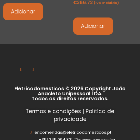
€
386.72
(IVA Incluído)
Adicionar
Adicionar
Eletricodomesticos © 2026 Copyright João
Anacleto Unipessoal LDA.
Todos os direitos reservados.
Termos e condições
|
Política de
privacidade
encomendas@eletricodomesticos.pt
+351 245 094 821
(Chamada para rede fixa