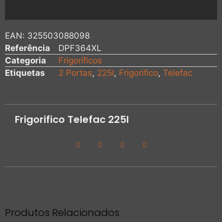
EAN:
325503088098
Referência
DPF364XL
Categoria
Frigoríficos
Etiquetas
2 Portas
,
225l
,
Frigorifico
,
Telefac
Frigorifico Telefac 225l
Produtos Relacionados