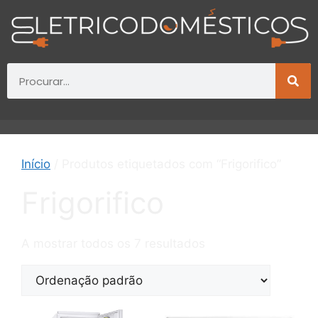
Início
/ Produtos etiquetados com “Frigorifico”
Frigorifico
A mostrar todos os 7 resultados