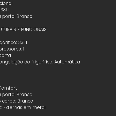
cional
331 l
a porta: Branco
UTURAIS E FUNCIONAIS
orífico: 331 l
essores: 1
porta
ngelação do frigorífico: Automática
 Comfort
a porta: Branco
o corpo: Branco
s: Externas em metal