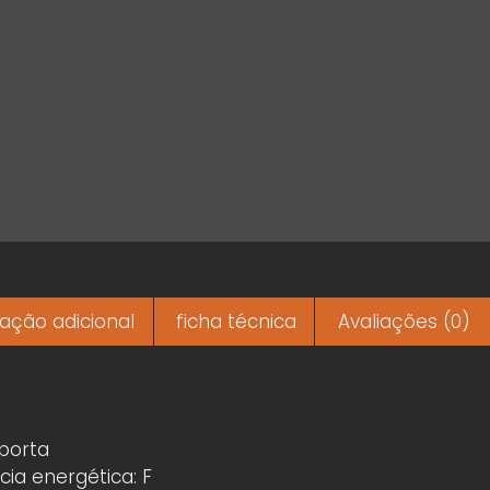
ação adicional
ficha técnica
Avaliações (0)
 porta
cia energética: F