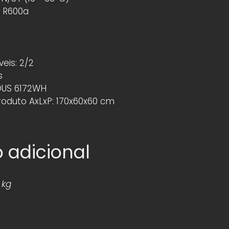
: R600a
eis: 2/2
s
COUS 6172WH
oduto AxLxP: 170x60x60 cm
 adicional
 kg