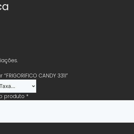
ca
iações.
ar “FRIGORIFICO CANDY 331l”
 o produto
*