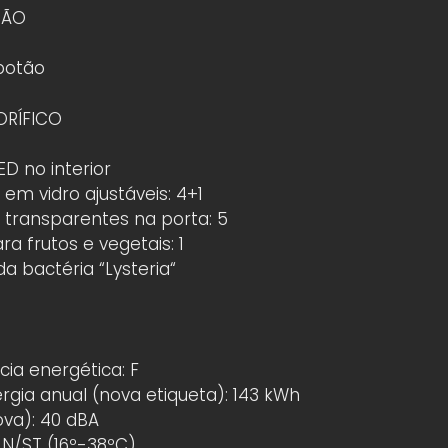
ÇÃO
botão
ORÍFICO
ED no interior
 em vidro ajustáveis: 4+1
s transparentes na porta: 5
a frutos e vegetais: 1
da bactéria “Lysteria“
cia energética: F
gia anual (nova etiqueta): 143 kWh
ova): 40 dBA
 N/ST (16º-38ºC)