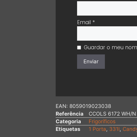
Email
*
Guardar o meu nome,
EAN:
8059019023038
Referência
CCOLS 6172 WH/N
Categoria
Frigoríficos
Etiquetas
1 Porta
,
331l
,
Cand