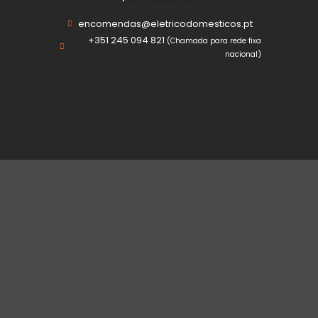
encomendas@eletricodomesticos.pt
+351 245 094 821
(Chamada para rede fixa
nacional)