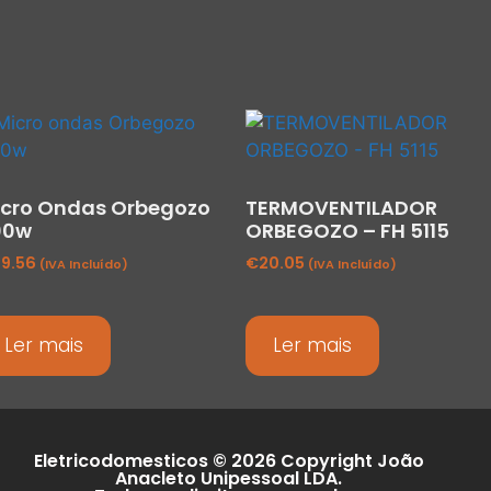
icro Ondas Orbegozo
TERMOVENTILADOR
00w
ORBEGOZO – FH 5115
9.56
€
20.05
(IVA Incluído)
(IVA Incluído)
Ler mais
Ler mais
Eletricodomesticos © 2026 Copyright João
Anacleto Unipessoal LDA.