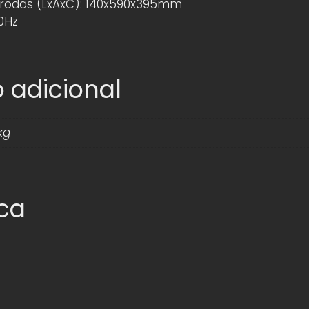
rodas (LxAxC): 140x590x395mm
0Hz
 adicional
kg
ica