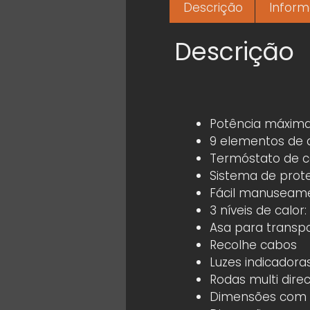
Descrição
Inform
Descrição
Potência máxim
9 elementos de 
Termóstato de c
Sistema de prot
Fácil manuseam
3 níveis de calo
Asa para transp
Recolhe cabos
Luzes indicador
Rodas multi direc
Dimensões com 