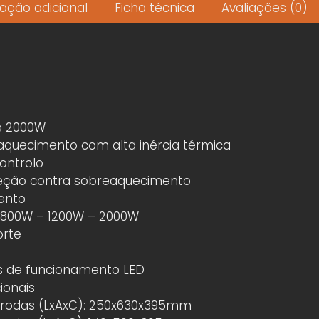
ação adicional
Ficha técnica
Avaliações (0)
a 2000W
aquecimento com alta inércia térmica
ontrolo
eção contra sobreaquecimento
ento
r: 800W – 1200W – 2000W
orte
as de funcionamento LED
ionais
rodas (LxAxC): 250x630x395mm