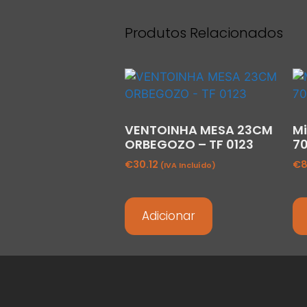
Produtos Relacionados
VENTOINHA MESA 23CM
M
ORBEGOZO – TF 0123
7
€
30.12
€
8
(IVA Incluído)
Adicionar