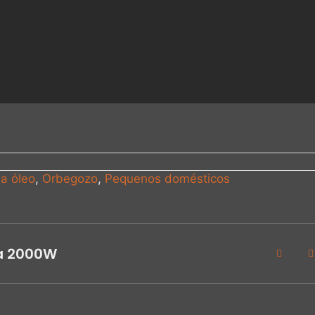
a óleo
,
Orbegozo
,
Pequenos domésticos
a 2000W