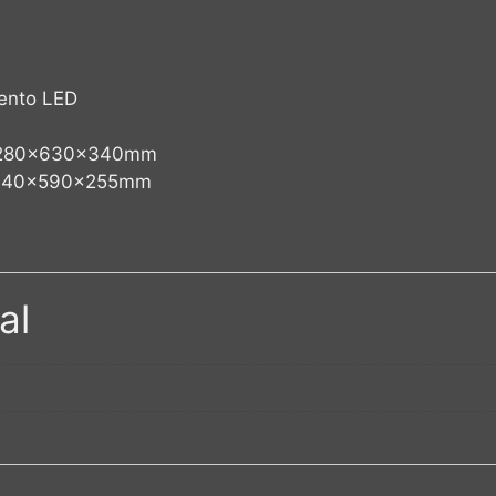
ento LED
: 280x630x340mm
: 140x590x255mm
al