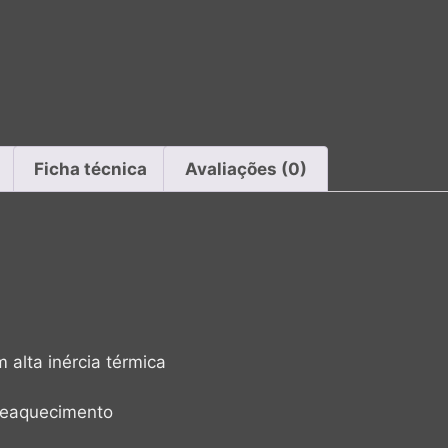
Ficha técnica
Avaliações (0)
alta inércia térmica
reaquecimento