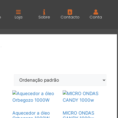
o
Loja
Sobre
Contacto
Conta
”
Aquecedor a óleo
MICRO ONDAS