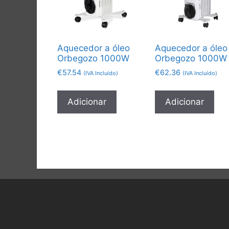
Aquecedor a óleo
Aquecedor a óleo
Orbegozo 1000W
Orbegozo 1000W
€
57.54
€
62.36
(IVA Incluído)
(IVA Incluído)
Adicionar
Adicionar