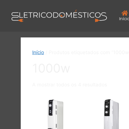
Iníci
Início
/ Produtos etiquetados com “1000w
1000w
A mostrar todos os 4 resultados