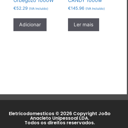
Orbegozo 1000W
CANDY 1000w
€
52.29
€
145.96
(IVA Incluído)
(IVA Incluído)
Adicionar
Ler mais
Eletricodomesticos © 2026 Copyright João
Anacleto Unipessoal LDA.
Todos os direitos reservados.