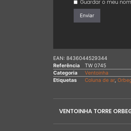
Guardar o meu nome,
EAN:
8436044529344
Referência
TW 0745
Categoria
Ventoinha
Etiquetas
Coluna de ar
,
Orbe
VENTOINHA TORRE ORBE