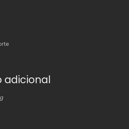
orte
 adicional
kg