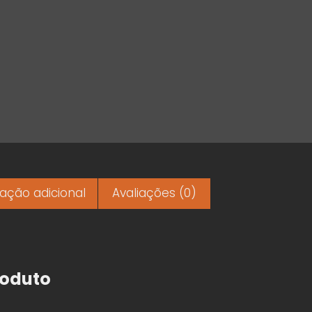
ação adicional
Avaliações (0)
roduto