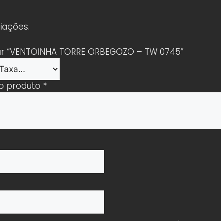
iações.
liar “VENTOINHA TORRE ORBEGOZO – TW 0745”
 o produto
*