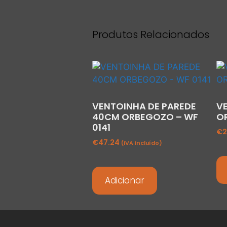
Produtos Relacionados
VENTOINHA DE PAREDE
V
40CM ORBEGOZO – WF
OR
0141
€
2
€
47.24
(IVA Incluído)
Adicionar