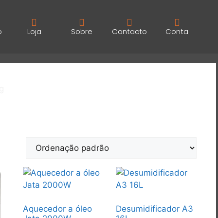
o
Loja
Sobre
Contacto
Conta
g
Aquecedor a óleo
Desumidificador A3