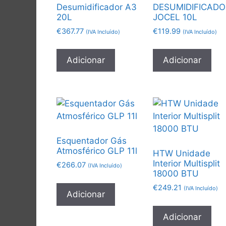
Desumidificador A3
DESUMIDIFICADO
20L
JOCEL 10L
€
367.77
€
119.99
(IVA Incluído)
(IVA Incluído)
Adicionar
Adicionar
Esquentador Gás
Atmosférico GLP 11l
HTW Unidade
Interior Multisplit
€
266.07
(IVA Incluído)
18000 BTU
€
249.21
(IVA Incluído)
Adicionar
Adicionar