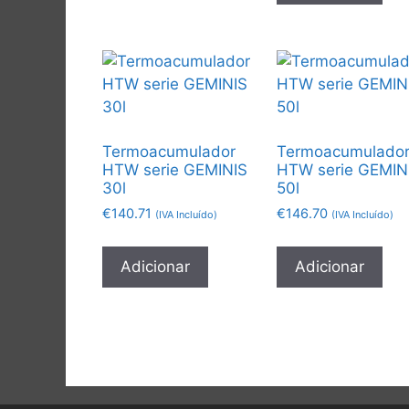
Termoacumulador
Termoacumulado
HTW serie GEMINIS
HTW serie GEMIN
30l
50l
€
140.71
€
146.70
(IVA Incluído)
(IVA Incluído)
Adicionar
Adicionar