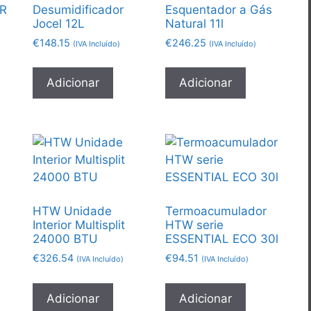
R
Desumidificador
Esquentador a Gás
Jocel 12L
Natural 11l
€
148.15
€
246.25
(IVA Incluído)
(IVA Incluído)
Adicionar
Adicionar
HTW Unidade
Termoacumulador
Interior Multisplit
HTW serie
24000 BTU
ESSENTIAL ECO 30l
€
326.54
€
94.51
(IVA Incluído)
(IVA Incluído)
Adicionar
Adicionar