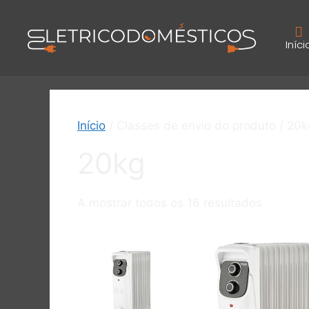
Iníci
Início
/ Classes de envio do produto / 20k
20kg
A mostrar todos os 16 resultados