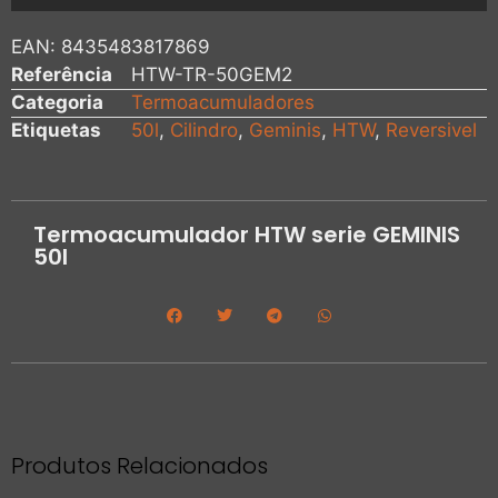
EAN:
8435483817869
Referência
HTW-TR-50GEM2
Categoria
Termoacumuladores
Etiquetas
50l
,
Cilindro
,
Geminis
,
HTW
,
Reversivel
Termoacumulador HTW serie GEMINIS
50l
Produtos Relacionados