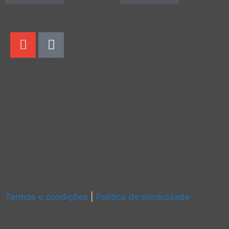
Eletricodomesticos ©
2026 Copyright João
Anacleto Unipessoal
LDA.
Todos os direitos
reservados.
Termos e condições
|
Política de privacidade