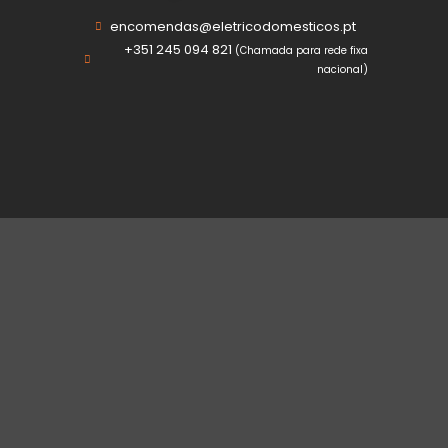
encomendas@eletricodomesticos.pt
+351 245 094 821
(Chamada para rede fixa
nacional)