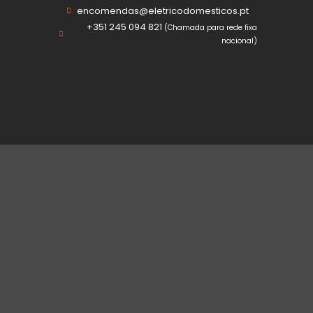
encomendas@eletricodomesticos.pt
+351 245 094 821
(Chamada para rede fixa
nacional)