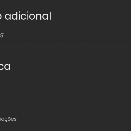
 adicional
kg
ica
iações.