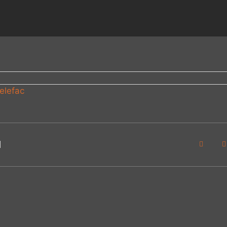
elefac
l