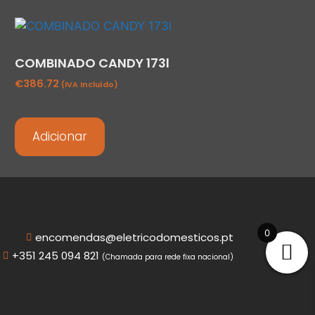
COMBINADO CANDY 173l
€
386.72
(IVA Incluído)
Adicionar
0
encomendas@eletricodomesticos.pt
+351 245 094 821
(Chamada para rede fixa nacional)