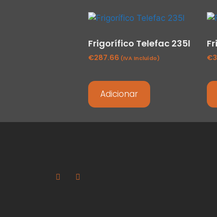
Frigorífico Telefac 235l
Fr
€
287.66
€
3
(IVA Incluído)
Adicionar