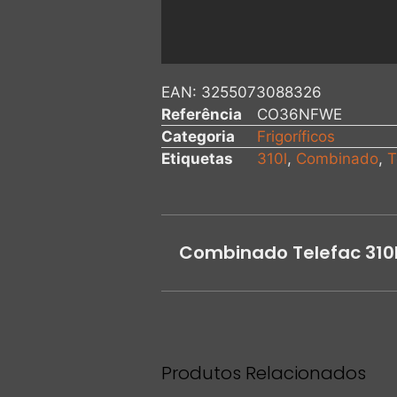
EAN:
3255073088326
Referência
CO36NFWE
Categoria
Frigoríficos
Etiquetas
310l
,
Combinado
,
T
Combinado Telefac 310
Produtos Relacionados