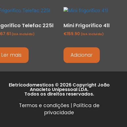
igorifico Telefac 225l
Mini Frigorifico 41l
67.61
€
159.90
(IVA Incluído)
(IVA Incluído)
Ler mais
Adicionar
Eletricodomesticos © 2026 Copyright João
Anacleto Unipessoal LDA.
Todos os direitos reservados.
Termos e condições
|
Política de
privacidade