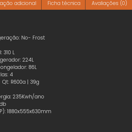
ação adicional
Ficha técnica
Avaliações (0)
geração: No- Frost
: 310
L
gerador: 224L
ongelador: 86L
as: 4
 Qt: R600a | 39g
rgia: 235Kwh/ano
2db
P): 1880x555x630mm