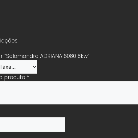
iações.
iar “Salamandra ADRIANA 6080 8kw”
 o produto
*