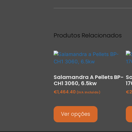
Produtos Relacionados
Salamandra A Pellets BP-
Sa
CH1 3060, 6.5kw
17
€
1,464.40
€
2
(IVA Incluído)
Ver opções