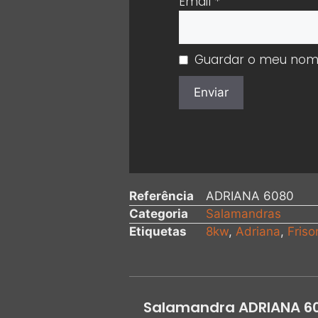
Email
*
Guardar o meu nome,
Referência
ADRIANA 6080
Categoria
Salamandras
Etiquetas
8kw
,
Adriana
,
Friso
Salamandra ADRIANA 6