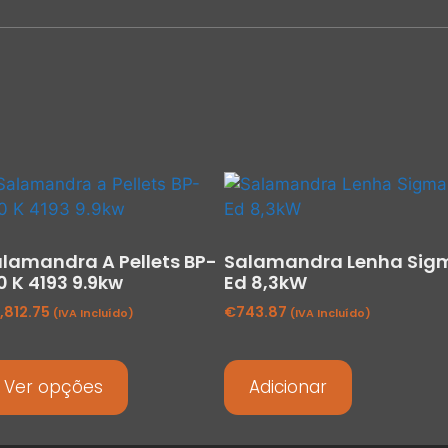
lamandra A Pellets BP-
Salamandra Lenha Sig
0 K 4193 9.9kw
Ed 8,3kW
,812.75
€
743.87
(IVA Incluído)
(IVA Incluído)
Ver opções
Adicionar