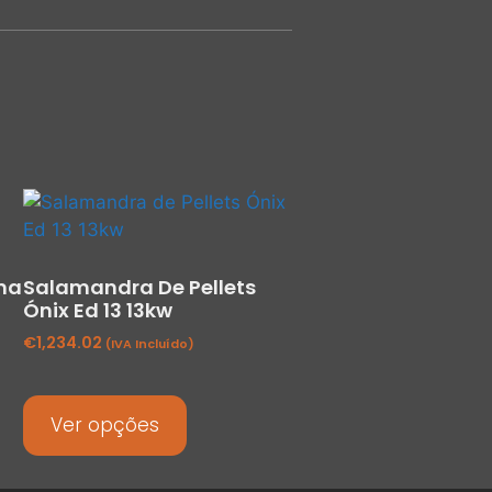
ma
Salamandra De Pellets
Ónix Ed 13 13kw
€
1,234.02
(IVA Incluído)
Ver opções