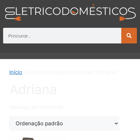
Início
/ Produtos etiquetados com “Adriana”
Adriana
Apenas um resultado