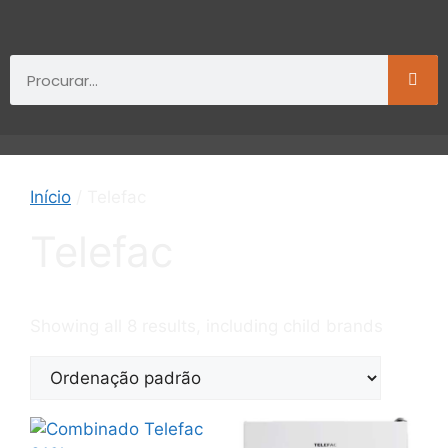
Início
/ Telefac
Telefac
Showing all 8 results, including child brands