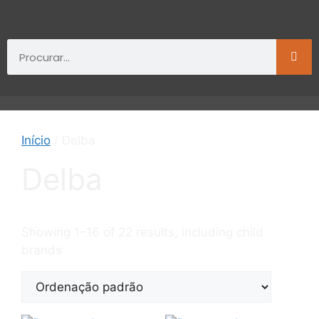
Início
/ Delba
Delba
Showing 1–16 of 22 results, including child
brands