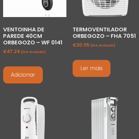
VENTOINHA DE
TERMOVENTILADOR
PAREDE 40CM
ORBEGOZO – FHA 7051
ORBEGOZO – WF 0141
€
20.05
(IVA Incluído)
€
47.24
(IVA Incluído)
Ler mais
Adicionar