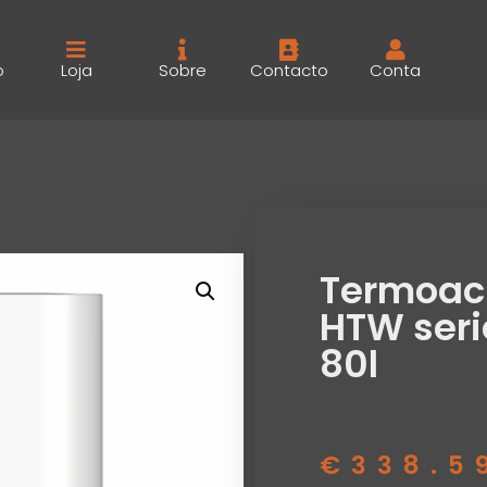
o
Loja
Sobre
Contacto
Conta
Termoac
HTW seri
80l
€
338.5