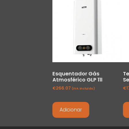
Esquentador Gás
T
Atmosférico GLP 11l
Se
€
266.07
€
1
(IVA Incluído)
Adicionar