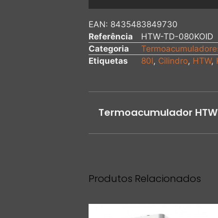
EAN:
8435483849730
Referência
HTW-TD-080KOID
Categoria
Termoacumuladore
Etiquetas
80l
,
Cilindro
,
HTW
,
Termoacumulador HTW s
Produtos Relacionados