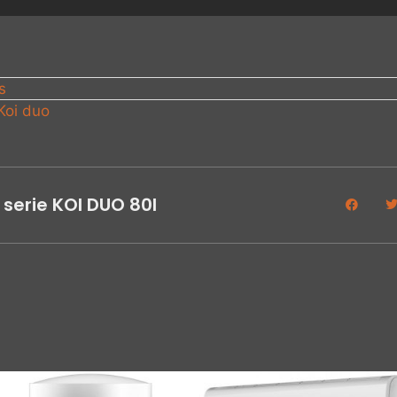
s
Koi duo
erie KOI DUO 80l