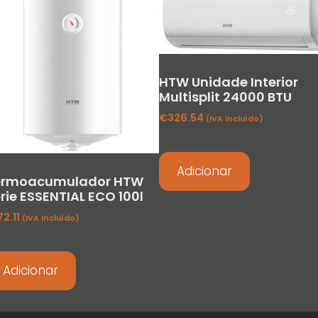
HTW Unidade Interior
Multisplit 24000 BTU
€
326.54
(IVA Incluído)
Adicionar
ermoacumulador HTW
rie ESSENTIAL ECO 100l
72.11
(IVA Incluído)
Adicionar