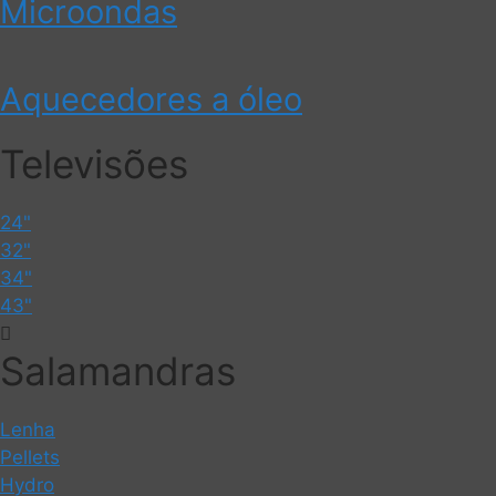
Microondas
Aquecedores a óleo
Televisões
24"
32"
34"
43"
Salamandras
Lenha
Pellets
Hydro