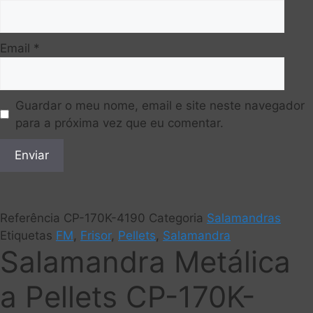
Email
*
Guardar o meu nome, email e site neste navegador
para a próxima vez que eu comentar.
Referência
CP-170K-4190
Categoria
Salamandras
Etiquetas
FM
,
Frisor
,
Pellets
,
Salamandra
Salamandra Metálica
a Pellets CP-170K-