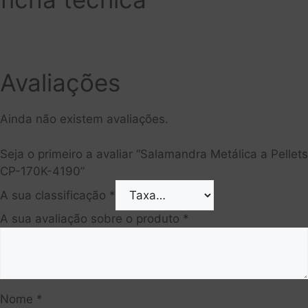
Avaliações
Ainda não existem avaliações.
Seja o primeiro a avaliar “Salamandra Metálica a Pellets
CP-170K-4190”
A sua classificação
*
A sua avaliação sobre o produto
*
Nome
*