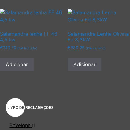
multiple
multiple
variants.
variants.
The
The
options
options
may
may
Salamandra lenha FF 46
Salamandra Lenha Olivina
be
be
4,5 kw
Ed 8,3kW
chosen
chosen
€
310.70
€
880.25
(IVA Incluído)
(IVA Incluído)
on
on
the
the
Adicionar
Adicionar
product
product
page
page
Envelope