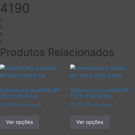
4190
Produtos Relacionados
Salamandra a pellets BP-
Salamandra a pellets BP-
200 6318 9.9w
102 K 4192 8.5kw
€
2,178.02
€
2,313.79
(IVA Incluído)
(IVA Incluído)
This
This
product
product
Ver opções
Ver opções
has
has