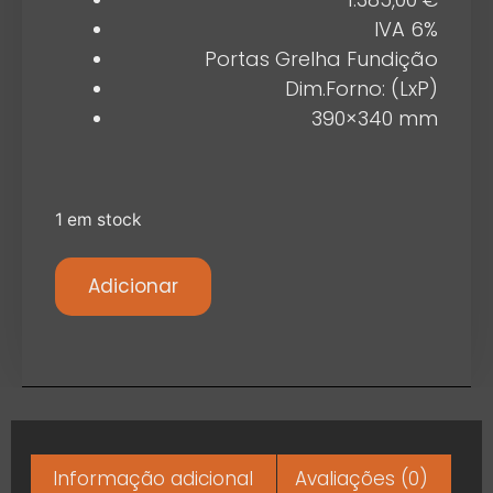
IVA 6%
Portas Grelha Fundição
Dim.Forno: (LxP)
390×340 mm
1 em stock
Adicionar
Informação adicional
Avaliações (0)