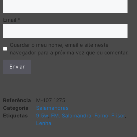
Email
*
Guardar o meu nome, email e site neste
navegador para a próxima vez que eu comentar.
Referência
M-107 1275
Categoria
Salamandras
Etiquetas
9.5w
,
FM. Salamandra
,
Forno
,
Frisor
,
Lenha