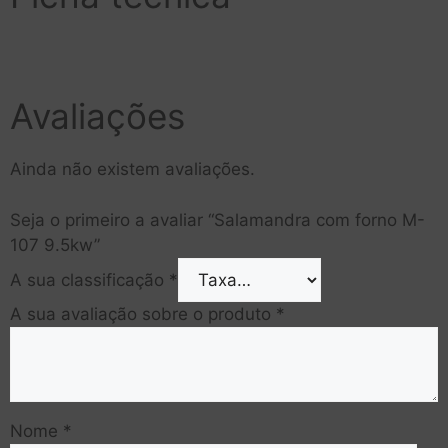
Avaliações
Ainda não existem avaliações.
Seja o primeiro a avaliar “Salamandra com forno M-
107 9.5kw”
A sua classificação
*
A sua avaliação sobre o produto
*
Nome
*