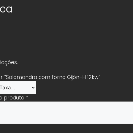
ica
iações.
iar “Salamandra com forno Gijón-H 12kw”
 o produto
*