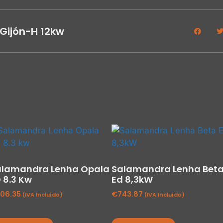
Gijón-H 12kw
alamandra Lenha Opala
Salamandra Lenha Bet
 8.3 Kw
Ed 8,3kW
06.35
€
743.87
(IVA Incluído)
(IVA Incluído)