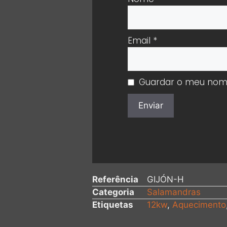
Email
*
Guardar o meu nome,
Referência
GIJÓN-H
Categoria
Salamandras
Etiquetas
12kw
,
Aquecimento