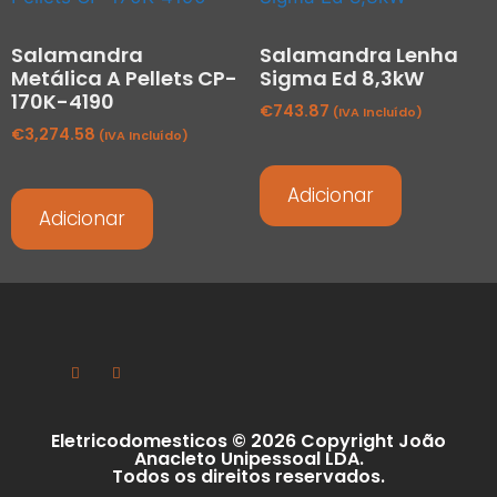
Salamandra
Salamandra Lenha
Metálica A Pellets CP-
Sigma Ed 8,3kW
170K-4190
€
743.87
(IVA Incluído)
€
3,274.58
(IVA Incluído)
Adicionar
Adicionar
Eletricodomesticos © 2026 Copyright João
Anacleto Unipessoal LDA.
Todos os direitos reservados.