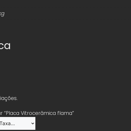
kg
ica
iações.
ar “Placa Vitrocerâmica flama”