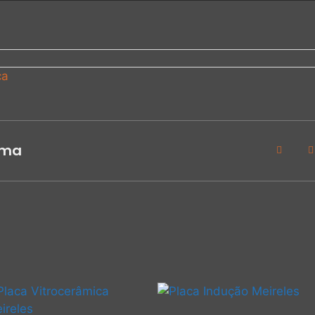
ca
ama