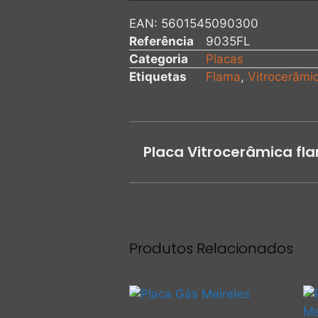
EAN:
5601545090300
Referência
9035FL
Categoria
Placas
Etiquetas
Flama
,
Vitrocerâmi
Placa Vitrocerâmica fl
Produtos Relacionados