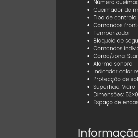
Número queimad
Queimador de ma
Tipo de controlo: 
Comandos frontai
Temporizador
Bloqueio de seg
Comandos individ
Coroa/zona: Sta
Alarme sonoro
Indicador calor r
Protecção de s
Superfície: Vidro
Dimensões: 52×0
Espaço de encas
Informação