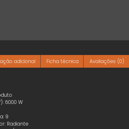
ação adicional
Ficha técnica
Avaliações (0)
oduto
W): 6000 W
a
a: 9
r: Radiante