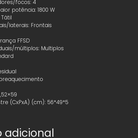
ores/focos: 4
ior potência: 1800 W
Tátil
s/laterais: Frontais
urança FFSD
uais/múltiplos: Multiplos
ndard
esidual
obreaquecimento
,52×59
tre (CxPxA) (cm): 56*49*5
 adicional