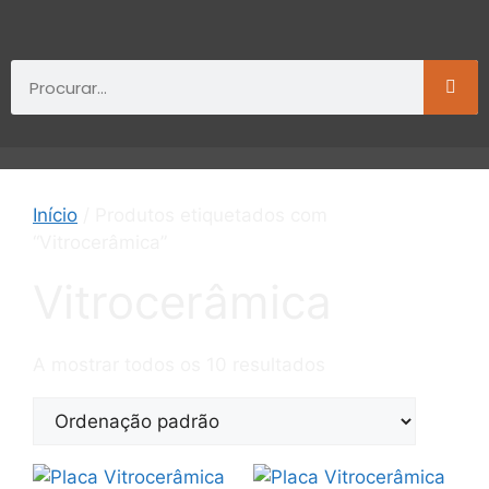
Início
/ Produtos etiquetados com
“Vitrocerâmica”
Vitrocerâmica
A mostrar todos os 10 resultados