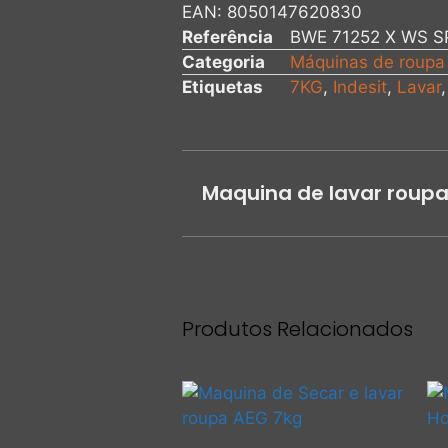
EAN:
8050147620830
Referência
BWE 71252 X WS S
Categoria
Máquinas de roupa
Etiquetas
7KG
,
Indesit
,
Lavar
Maquina de lavar roupa
Produtos Relacionados