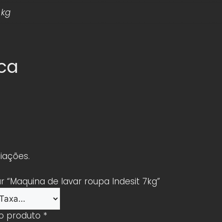
 kg
ica
iações.
ar “Maquina de lavar roupa Indesit 7kg”
 o produto
*