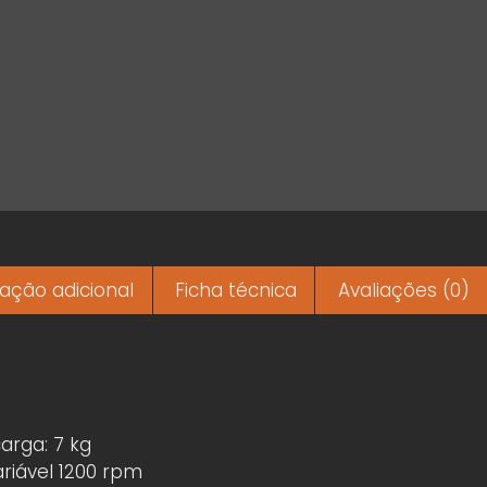
ação adicional
Ficha técnica
Avaliações (0)
arga: 7 kg
riável 1200 rpm