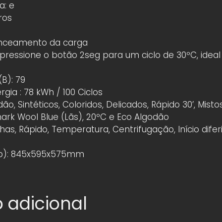
a: e
ros
anceamento da carga
ressione o botão 2seg para um ciclo de 30ºC, ideal
(B): 79
ia : 78 kWh / 100 Ciclos
o, Sintéticos, Coloridos, Delicados, Rápido 30’, Misto
rk Wool Blue (Lãs), 20ºC e Eco Algodão
as, Rápido, Temperatura, Centrifugação, Início difer
xp): 845x595x575mm
 adicional