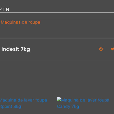
PT N
,
Máquinas de roupa
 Indesit 7kg