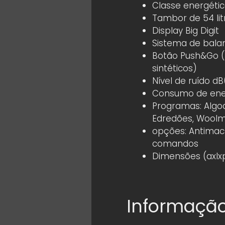
Classe energétic
Tambor de 54 lit
Display Big Digit
Sistema de bal
Botão Push&Go (p
sintéticos)
Nível de ruído dB
Consumo de energ
Programas: Algodã
Edredões, Woolma
opções: Antimach
comandos
Dimensões (axl
Informação