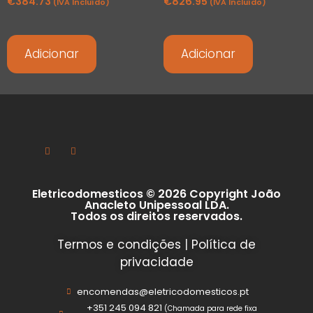
€
384.73
€
826.95
(IVA Incluído)
(IVA Incluído)
Adicionar
Adicionar
Eletricodomesticos © 2026 Copyright João
Anacleto Unipessoal LDA.
Todos os direitos reservados.
Termos e condições
|
Política de
privacidade
encomendas@eletricodomesticos.pt
+351 245 094 821
(Chamada para rede fixa