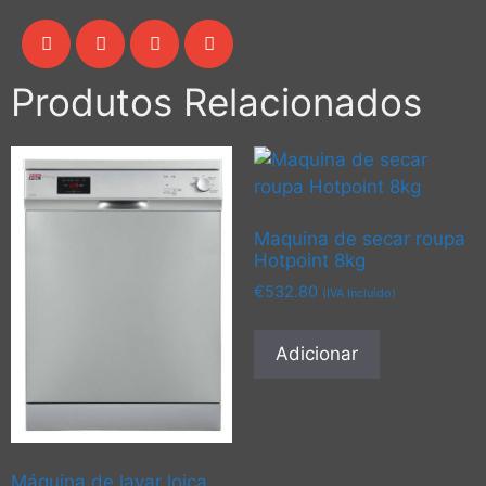
Produtos Relacionados
Maquina de secar roupa
Hotpoint 8kg
€
532.80
(IVA Incluído)
Adicionar
Máquina de lavar loiça