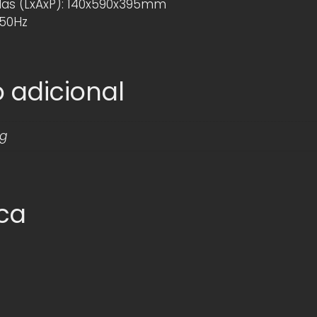
as (LxAxP): 140x590x395mm
 50Hz
 adicional
kg
ica