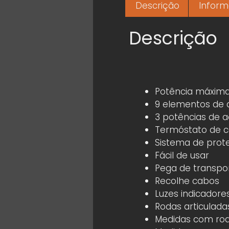
Descrição
Inform
Descrição
Potência máxima
9 elementos de 
3 potências de 
Termóstato de c
Sistema de prot
Fácil de usar
Pega de transpo
Recolhe cabos
Luzes indicadore
Rodas articuladas
Medidas com rod