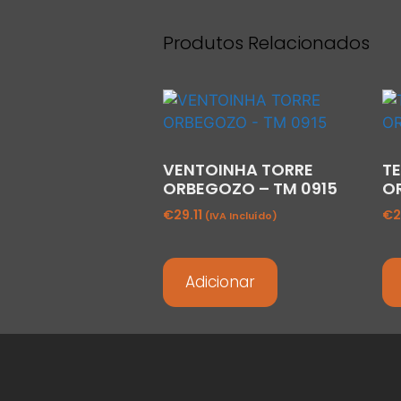
Produtos Relacionados
VENTOINHA TORRE
T
ORBEGOZO – TM 0915
O
€
29.11
€
2
(IVA Incluído)
Adicionar