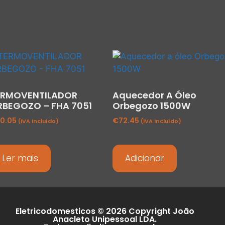
ERMOVENTILADOR
Aquecedor A Óleo
RBEGOZO – FHA 7051
Orbegozo 1500W
0.05
€
72.45
(IVA Incluído)
(IVA Incluído)
Ler mais
Adicionar
Eletricodomesticos © 2026 Copyright João
Anacleto Unipessoal LDA.