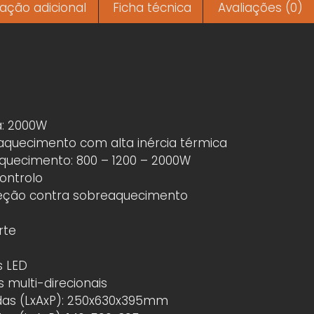
ação adicional
Ficha técnica
Avaliações (0)
: 2000W
aquecimento com alta inércia térmica
aquecimento: 800 – 1200 – 2000W
ontrolo
eção contra sobreaquecimento
rte
s LED
 multi-direcionais
as (LxAxP): 250x630x395mm