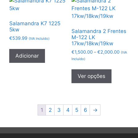
Salamandra K7 1225
5kw
Salamandra 2 Frentes
M-122 LK
€
539.99
(IVA Incluído)
17kw/18kw/19kw
€
1,500.00
–
€
2,000.00
(IVA
Adicionar
Incluído)
Ver opções
1
2
3
4
5
6
→