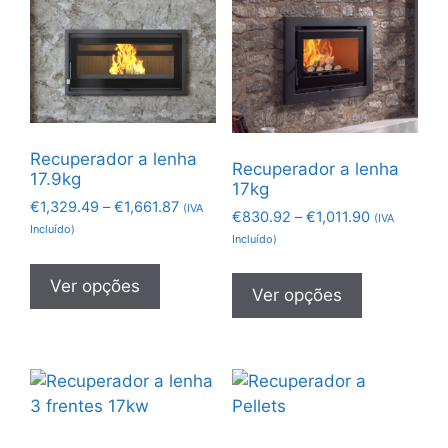
Recuperador a lenha
Recuperador a lenha
17.9kg
17kg
€
1,329.49
–
€
1,661.87
(IVA
€
830.92
–
€
1,011.90
(IVA
Incluído)
Incluído)
Ver opções
Ver opções