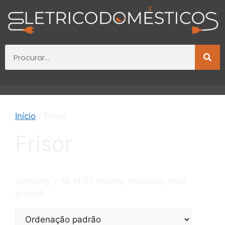
Início
/ Frisor
Frisor
Showing 1–16 of 87 results, including child
brands