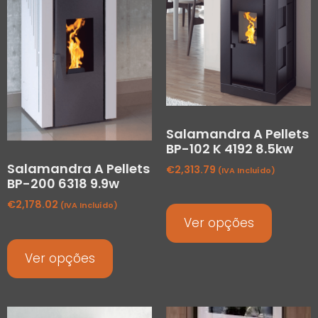
Salamandra A Pellets
BP-102 K 4192 8.5kw
Salamandra A Pellets
€
2,313.79
(IVA Incluído)
BP-200 6318 9.9w
€
2,178.02
(IVA Incluído)
Ver opções
Ver opções