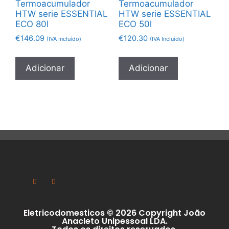
Termoacumulador
Termoacumulador
HTW serie ESSENTIAL
HTW serie ESSENTIAL
ECO 80l
ECO 50l
€
146.09
€
120.30
(IVA Incluído)
(IVA Incluído)
Adicionar
Adicionar
Eletricodomesticos © 2026 Copyright João
Anacleto Unipessoal LDA.