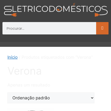
Início
/ Produtos etiquetados com “Verona”
Verona
Apenas um resultado