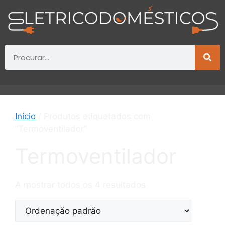
Início
/ Produtos etiquetados com
“Termoventilador”
Termoventilador
A mostrar todos os 4 resultados