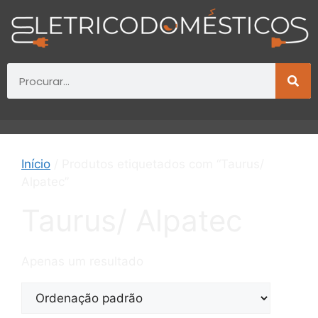
Início
/ Produtos etiquetados com “Taurus/
Alpatec”
Taurus/ Alpatec
Apenas um resultado