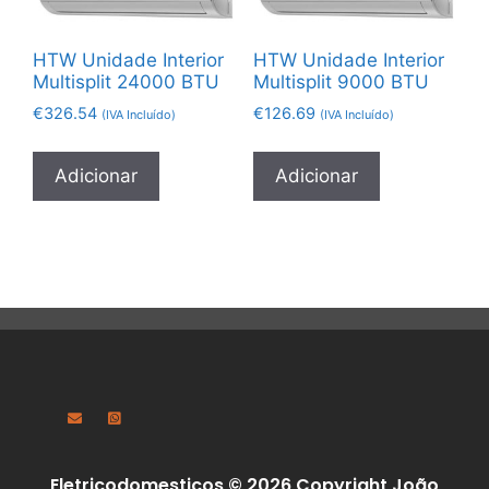
HTW Unidade Interior
HTW Unidade Interior
Multisplit 24000 BTU
Multisplit 9000 BTU
€
326.54
€
126.69
(IVA Incluído)
(IVA Incluído)
Adicionar
Adicionar
Eletricodomesticos © 2026 Copyright João