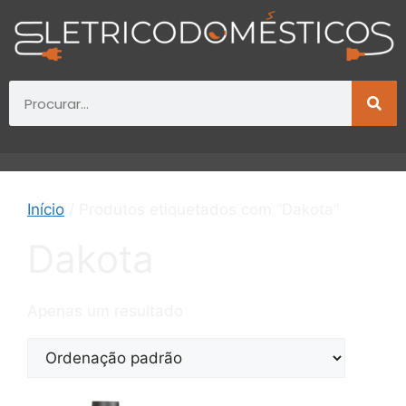
Início
/ Produtos etiquetados com “Dakota”
Dakota
Apenas um resultado