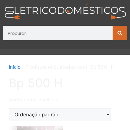
Início
/ Produtos etiquetados com “Bp 500 H”
Bp 500 H
Apenas um resultado